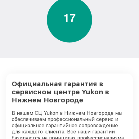
1
7
Замена дисплея (экрана) оптического
от 750₽
прицела Yukon
Ремонт разъема оптического прицела
от 590₽
Yukon
Ремонт Wi-Fi оптического прицела
от 650₽
Yukon
Восстановление после попадания влаги
от 650₽
оптического прицела Yukon
Ремонт платы управления
Официальная гарантия в
(восстановление) оптического прицела
от 750₽
Yukon
сервисном центре Yukon в
Нижнем Новгороде
Прошивка (Обновление ПО) оптического
от 450₽
прицела Yukon
В нашем СЦ Yukon в Нижнем Новгороде мы
обеспечиваем профессиональный сервис и
официальное гарантийное сопровождение
для каждого клиента. Все наши гарантии
базируются на принципах профессионализма.