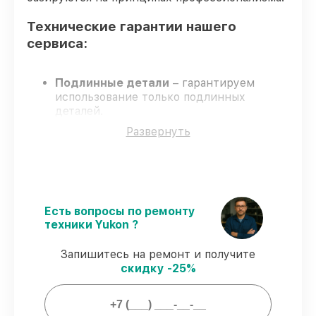
Технические гарантии нашего
сервиса:
Подлинные детали
– гарантируем
использование только подлинных
деталей.
Сертифицированные мастера
прошли
Развернуть
строгий отбор и регулярное обучение.
Точные сроки выполнения
– починки
выполняется в установленные сроки.
Сервис с гарантией
– все работы с
соблюдением гарантийных обязательств.
Есть вопросы по ремонту
техники Yukon ?
Что гарантирует сервис при починки:
Запишитесь на ремонт и получите
скидку -25%
80% работ
проводится в присутствии
владельца
90% деталей
на складе или доступны