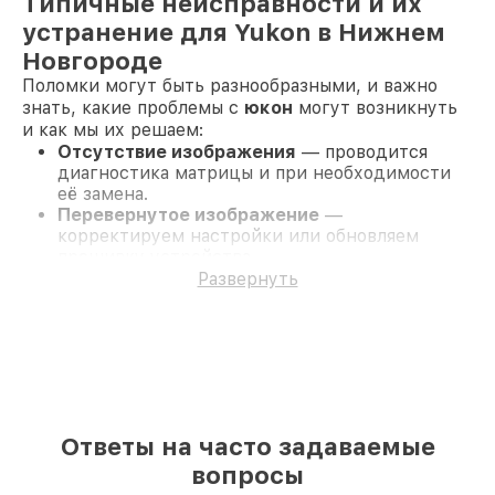
Типичные неисправности и их
устранение для Yukon в Нижнем
Новгороде
Поломки могут быть разнообразными, и важно
знать, какие проблемы с
юкон
могут возникнуть
и как мы их решаем:
Отсутствие изображения
— проводится
диагностика матрицы и при необходимости
её замена.
Перевернутое изображение
—
корректируем настройки или обновляем
прошивку устройства.
Появление полос
— проверка и замена
Развернуть
кабелей или разъёмов.
Не работает энкодер
— диагностика и
починка или замена неисправного компонента.
Устройство не запускается
— тестируем
систему питания и восстанавливаем
работоспособность.
Нет картинки на видео
— проверка
Ответы на часто задаваемые
подключения и возможная замена матрицы.
Половина изображения
— калибровка и
вопросы
исправление настроек.