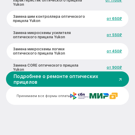
характеристик оптического прицела
от 1100₽
Yukon
Замена шим контроллера оптического
от 650₽
прицела Yukon
Замена микросхемы усилителя
от 550₽
оптического прицела Yukon
Замена микросхемы логики
от 450₽
оптического прицела Yukon
Замена CORE оптического прицела
от 900₽
Yukon
Подробнее о ремонте оптических
прицелов
Ремонт встроенного дальнометра и
других устройств оптического прицела
от 750₽
Yukon
Принимаем все формы оплаты
Калибровка и настройка тепловизора
от 750₽
оптического прицела Yukon
Ремонт датчика синхроимпульсов
от 1550₽
оптического прицела Yukon
Ремонт оптики оптического прицела