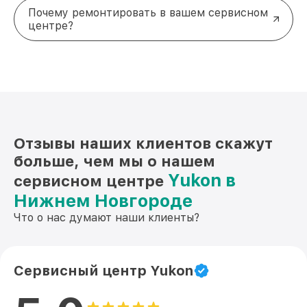
работ устройство проходит финальную проверку
Почему ремонтировать в вашем сервисном
на работоспособность. Все работы выполняются в
центре?
кратчайшие сроки, чтобы вернуть ваше
устройство в строй как можно скорее.
Если у вас возникли проблемы с техникой
yukon
в
Нижнем Новгороде, не откладывайте её решение.
Закажите бесплатную диагностику
уже
сегодня, и мы перезвоним вам в течение 5 минут.
Ваше устройство в надёжных руках!
Контактная информация:
Отзывы наших клиентов скажут
Телефон: +7 (831) 238-94-25
больше, чем мы о нашем
Адрес: Советская площадь, 3, этаж 1
Yukon в
сервисном центре
Нижнем Новгороде
Что о нас думают наши клиенты?
Сервисный центр Yukon