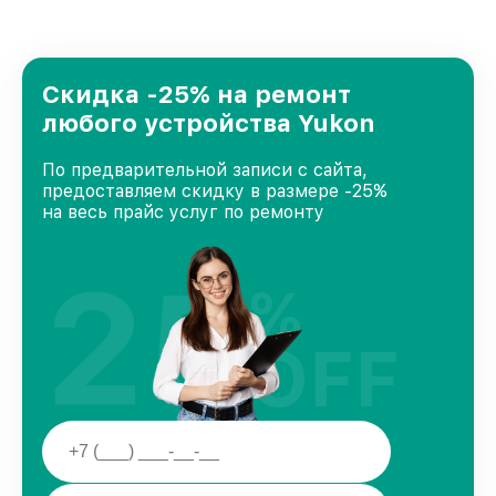
лучшим сервисным центром Yukon в городе
Нижнем Новгороде, постоянно повышая
уровень доверия и лояльности наших
клиентов.
Скидка -25% на ремонт
любого устройства Yukon
По предварительной записи с сайта,
предоставляем скидку в размере -25%
на весь прайс услуг по ремонту
25
%
OFF